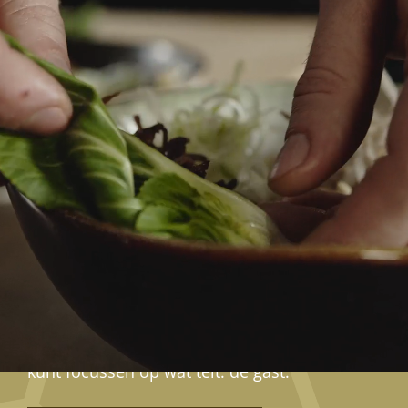
OP DE VLOER DIE HET
VERSCHIL MAKEN
Jij bent degene die gasten zich welkom laat
voelen. Die zorgt voor kwaliteit, sfeer en een
ervaring die klopt. Of je nu in de bediening
staat, op kantoor, in de keuken werkt of
gasten ontvangt aan de deur.
Wij zorgen voor een stevige organisatie,
slimme ondersteuning en een team dat
achter je staat. Met de juiste structuur en
tools maken we het werk makkelijker, zodat jij
kunt focussen op wat telt: de gast.