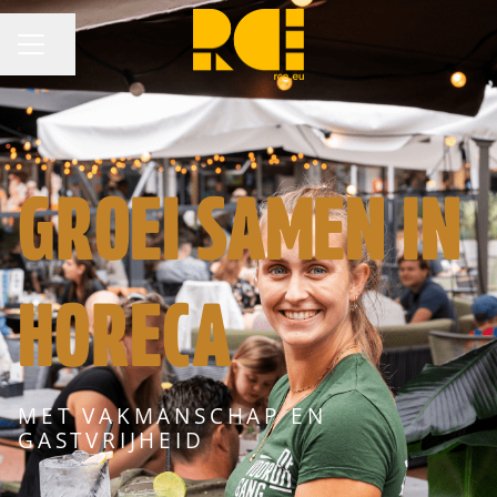
Pagina delen
CARRIÈREMENU
GROEI SAMEN IN
HORECA
MET VAKMANSCHAP EN
GASTVRIJHEID