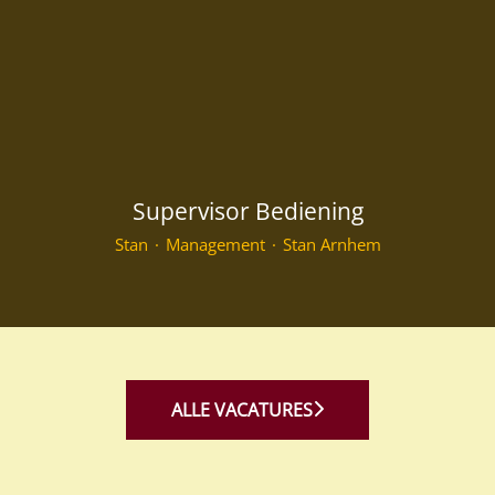
Supervisor Bediening
Stan
·
Management
·
Stan Arnhem
ALLE VACATURES