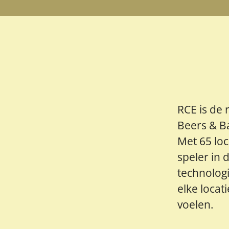
RCE is de 
Beers & Ba
Met 65 lo
speler in 
technologi
elke locat
voelen.