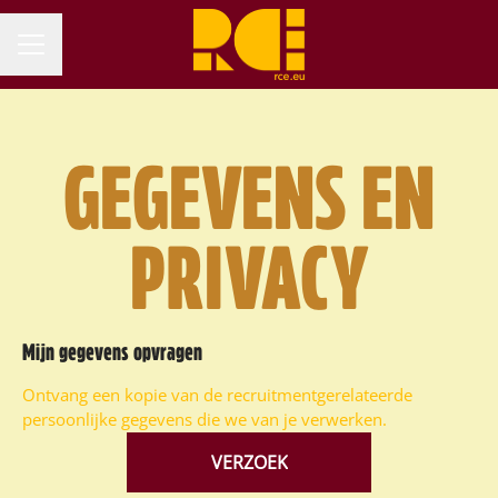
CARRIÈREMENU
GEGEVENS EN
PRIVACY
Mijn gegevens opvragen
Ontvang een kopie van de recruitmentgerelateerde
persoonlijke gegevens die we van je verwerken.
VERZOEK