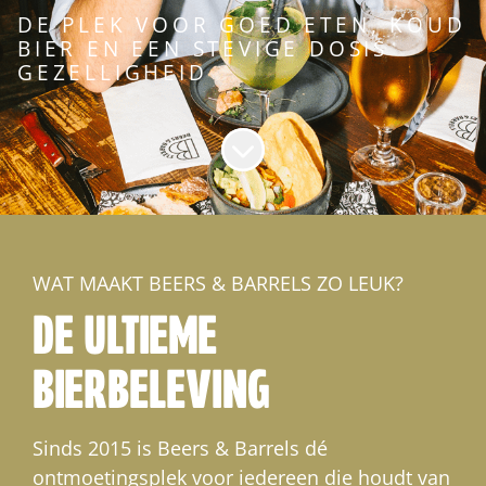
DE PLEK VOOR GOED ETEN, KOUD
BIER EN EEN STEVIGE DOSIS
GEZELLIGHEID
Naar content scrollen
WAT MAAKT BEERS & BARRELS ZO LEUK?
DE ULTIEME
BIERBELEVING
Sinds 2015 is Beers & Barrels dé
ontmoetingsplek voor iedereen die houdt van