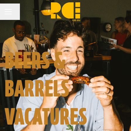
Pagina delen
CARRIÈREMENU
BEERS &
BARRELS
VACATURES