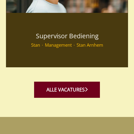
Supervisor Bediening
Stan
·
Management
·
Stan Arnhem
ALLE VACATURES