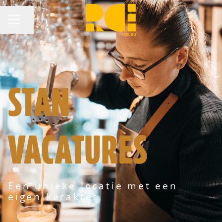
Pagina delen
CARRIÈREMENU
STAN
VACATURES
Een unieke locatie met een
eigen karakter