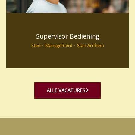
Supervisor Bediening
Stan
·
Management
·
Stan Arnhem
ALLE VACATURES