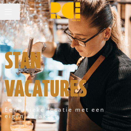
Pagina delen
CARRIÈREMENU
STAN
VACATURES
Een unieke locatie met een
eigen karakter