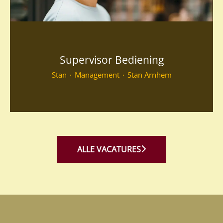
Supervisor Bediening
Stan
·
Management
·
Stan Arnhem
ALLE VACATURES