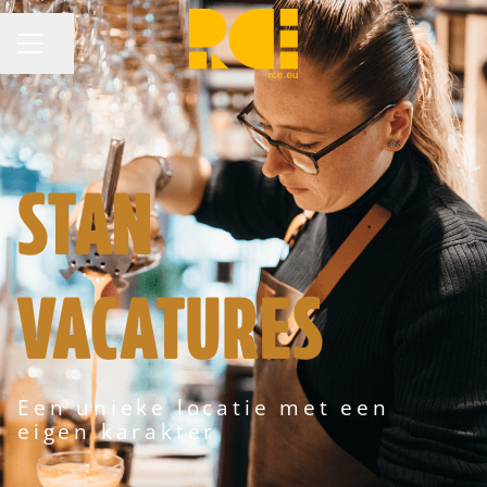
Pagina delen
CARRIÈREMENU
STAN
VACATURES
Een unieke locatie met een
eigen karakter