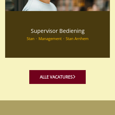
Supervisor Bediening
Stan
·
Management
·
Stan Arnhem
ALLE VACATURES