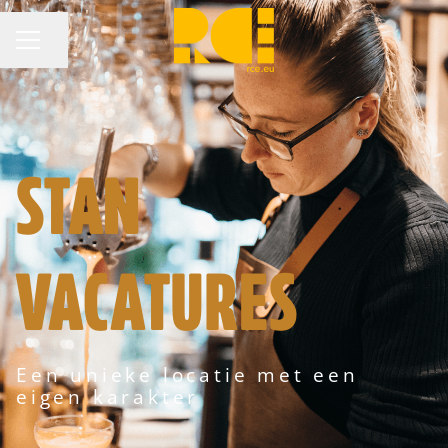
Pagina delen
CARRIÈREMENU
STAN
VACATURES
Een unieke locatie met een
eigen karakter